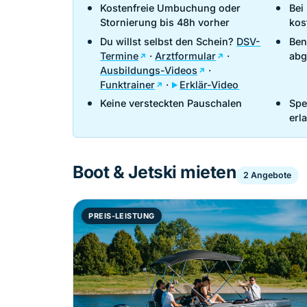
Kostenfreie Umbuchung oder
Bei
Stornierung bis 48h vorher
kos
Du willst selbst den Schein?
DSV-
Ben
Termine
·
Arztformular
·
abg
Ausbildungs-Videos
·
Funktrainer
·
Erklär-Video
Keine versteckten Pauschalen
Spe
erl
Boot & Jetski mieten
2 Angebote
PREIS-LEISTUNG