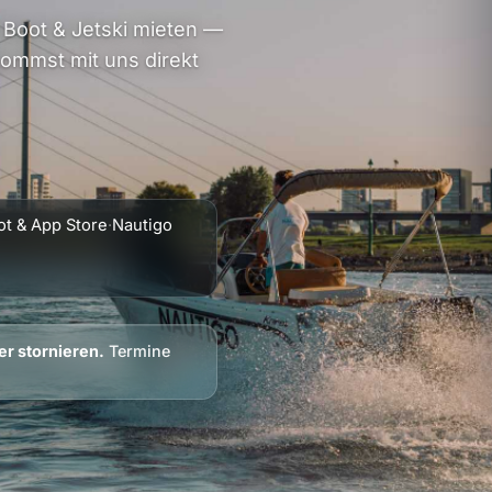
Boot & Jetski mieten —
ommst mit uns direkt
ot & App Store
·
Nautigo
er stornieren.
Termine