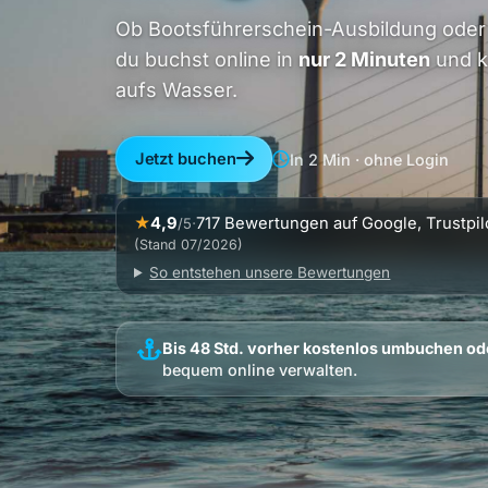
Ob Bootsführerschein-Ausbildung oder 
du buchst online in
nur 2 Minuten
und k
aufs Wasser.
Jetzt buchen
In 2 Min · ohne Login
★
4,9
·
717 Bewertungen auf Google, Trustpil
/5
(Stand 07/2026)
So entstehen unsere Bewertungen
Bis 48 Std. vorher kostenlos umbuchen od
bequem online verwalten.