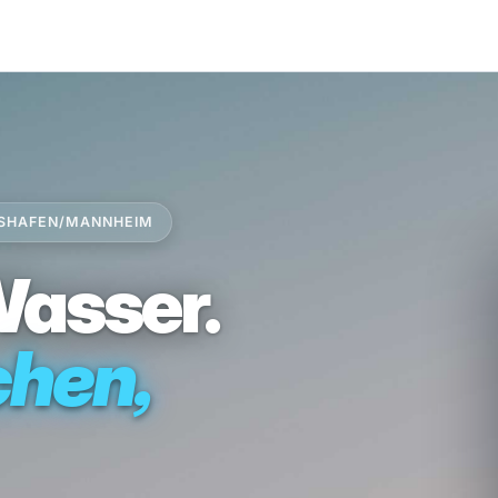
IGSHAFEN/MANNHEIM
Wasser.
chen,