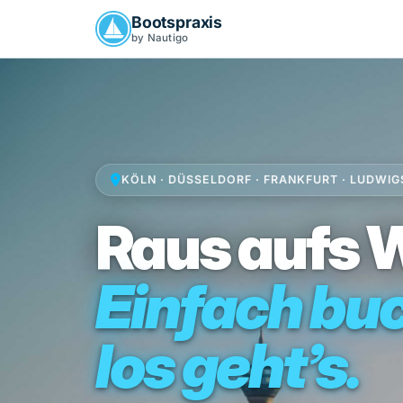
Bootspraxis
by Nautigo
KÖLN · DÜSSELDORF · FRANKFURT · LUDW
Raus aufs 
Einfach bu
los geht’s.