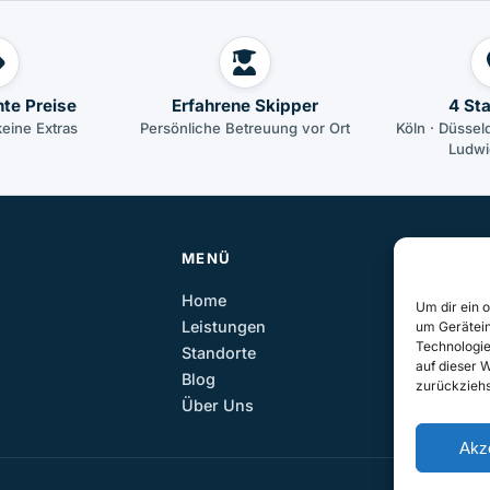
te Preise
Erfahrene Skipper
4 St
keine Extras
Persönliche Betreuung vor Ort
Köln · Düsseld
Ludwi
MENÜ
Home
Um dir ein 
Leistungen
um Gerätein
Technologie
Standorte
auf dieser W
Blog
zurückziehs
Über Uns
Akz