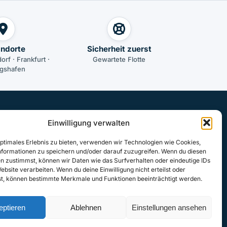
andorte
Sicherheit zuerst
orf · Frankfurt ·
Gewartete Flotte
gshafen
STANDORTE
Einwilligung verwalten
Köln
optimales Erlebnis zu bieten, verwenden wir Technologien wie Cookies,
Düsseldorf
formationen zu speichern und/oder darauf zuzugreifen. Wenn du diesen
n zustimmst, können wir Daten wie das Surfverhalten oder eindeutige IDs
Frankfurt
ebsite verarbeiten. Wenn du deine Einwilligung nicht erteilst oder
Ludwigshafen / Mannheim
t, können bestimmte Merkmale und Funktionen beeinträchtigt werden.
eptieren
Ablehnen
Einstellungen ansehen