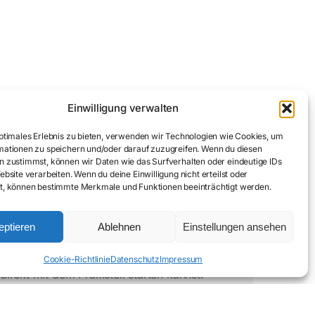
Einwilligung verwalten
optimales Erlebnis zu bieten, verwenden wir Technologien wie Cookies, um
mationen zu speichern und/oder darauf zuzugreifen. Wenn du diesen
n zustimmst, können wir Daten wie das Surfverhalten oder eindeutige IDs
ebsite verarbeiten. Wenn du deine Einwilligung nicht erteilst oder
t, können bestimmte Merkmale und Funktionen beeinträchtigt werden.
eptieren
Ablehnen
Einstellungen ansehen
e­kurse, Prüfungs­fragen-Trainer und Live-
Cookie-Richtlinie
Datenschutz
Impressum
direkt mit dem Praxisteil starten kannst.