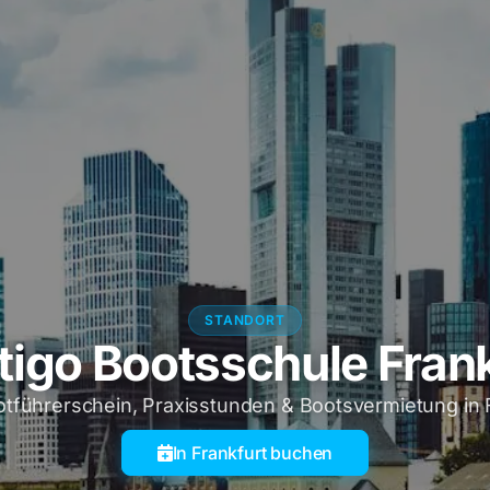
STANDORT
igo Bootsschule Fran
tführerschein, Praxisstunden & Bootsvermietung in 
In Frankfurt buchen