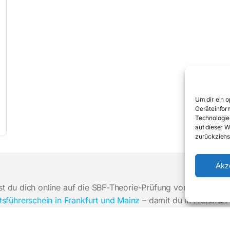
Um dir ein 
Geräteinfor
Technologie
auf dieser W
zurückziehs
Akz
st du dich online auf die SBF-Theorie-Prüfung vor. Die Theori
sführerschein in Frankfurt und Mainz
– damit du in Frankfurt 